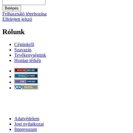
Felhasználó létrehozása
Elfelejtett jelszó
Rólunk
Cégünkről
Szavazás
Tevékenységünk
Honlap térkép
Adatvédelem
Jogi nyilatkozat
Impresszum