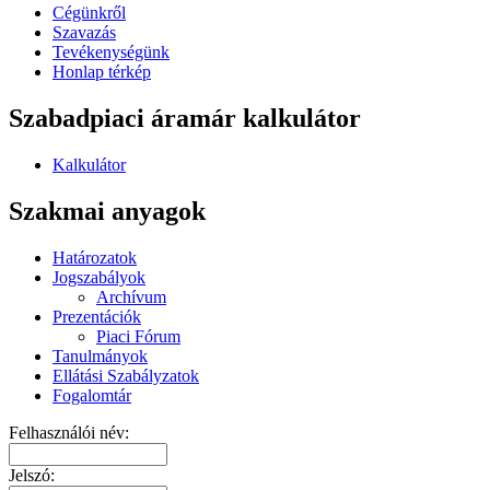
Cégünkről
Szavazás
Tevékenységünk
Honlap térkép
Szabadpiaci áramár kalkulátor
Kalkulátor
Szakmai anyagok
Határozatok
Jogszabályok
Archívum
Prezentációk
Piaci Fórum
Tanulmányok
Ellátási Szabályzatok
Fogalomtár
Felhasználói név:
Jelszó: