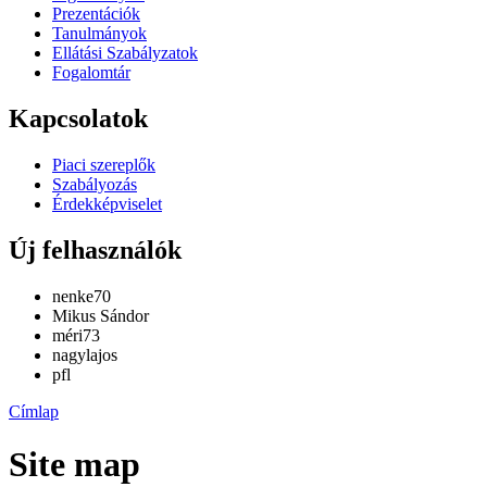
Prezentációk
Tanulmányok
Ellátási Szabályzatok
Fogalomtár
Kapcsolatok
Piaci szereplők
Szabályozás
Érdekképviselet
Új felhasználók
nenke70
Mikus Sándor
méri73
nagylajos
pfl
Címlap
Site map