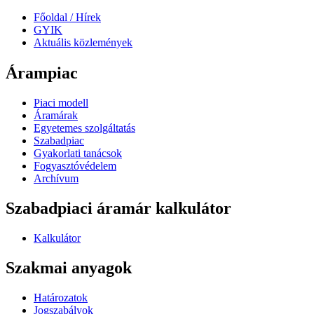
Főoldal / Hírek
GYIK
Aktuális közlemények
Árampiac
Piaci modell
Áramárak
Egyetemes szolgáltatás
Szabadpiac
Gyakorlati tanácsok
Fogyasztóvédelem
Archívum
Szabadpiaci áramár kalkulátor
Kalkulátor
Szakmai anyagok
Határozatok
Jogszabályok