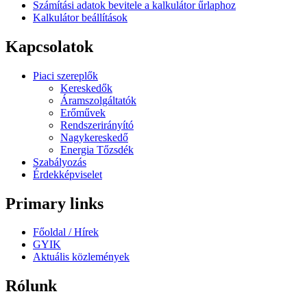
Számítási adatok bevitele a kalkulátor űrlaphoz
Kalkulátor beállítások
Kapcsolatok
Piaci szereplők
Kereskedők
Áramszolgáltatók
Erőművek
Rendszerirányító
Nagykereskedő
Energia Tőzsdék
Szabályozás
Érdekképviselet
Primary links
Főoldal / Hírek
GYIK
Aktuális közlemények
Rólunk