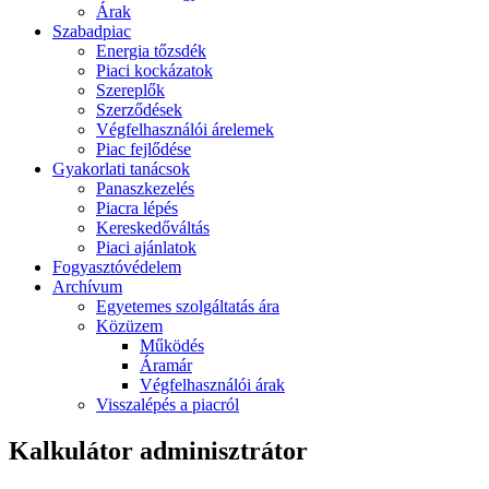
Árak
Szabadpiac
Energia tőzsdék
Piaci kockázatok
Szereplők
Szerződések
Végfelhasználói árelemek
Piac fejlődése
Gyakorlati tanácsok
Panaszkezelés
Piacra lépés
Kereskedőváltás
Piaci ajánlatok
Fogyasztóvédelem
Archívum
Egyetemes szolgáltatás ára
Közüzem
Működés
Áramár
Végfelhasználói árak
Visszalépés a piacról
Kalkulátor adminisztrátor