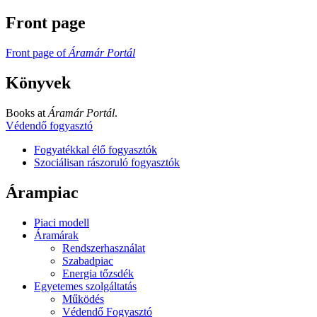
Front page
Front page of
Áramár Portál
Könyvek
Books at
Áramár Portál
.
Védendő fogyasztó
Fogyatékkal élő fogyasztók
Szociálisan rászoruló fogyasztók
Árampiac
Piaci modell
Áramárak
Rendszerhasználat
Szabadpiac
Energia tőzsdék
Egyetemes szolgáltatás
Működés
Védendő Fogyasztó